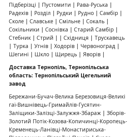
Підберізці | Пустомити | Рава-Руська | 
Радехів | Розділ | Рудки | Рудно | Самбір | 
Сколе | Славське | Смільне | Сокаль | 
Сокільники | Соснівка | Старий Самбір | 
Стебник | Стрий | | Східниця | Трускавець 
| Турка | Угнів | Ходорів | Червоноград | 
Шегині | Шкло | Щирець | Яворів |
Доставка Тернопіль, Тернопільська 
область: Тернопільський Цегельний 
завод
Бережани-Бучач-Велика Березовиця-Великі 
гаї-Вишнівець-Гримайлів-Гусятин-
Заліщики-Залізці-Залужжя-Збараж | Зборів-
Золотий Потік-Козова-Копичинці-Коропець-
Кременець-Ланівці-Монастириська-