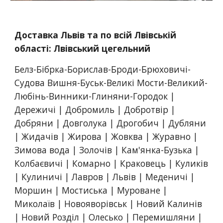
Доставка Львів та по всій Лвівській 
області: Лвівський цегельний
Белз-Бібрка-Борислав-Броди-Брюховичі-
Судова Вишня-Буськ-Великі Мости-Великий-
Любінь-Винники-Глиняни-Городок | 
Дережичі | Добромиль | Добротвір | 
Добряни | Довголука | Дрогобич | Дубляни 
| Жидачів | Жирова | Жовква | Журавно | 
Зимова вода | Золочів | Кам'янка-Бузька | 
Колбаєвичі | Комарно | Краковець | Куликів 
| Кулиничі | Лавров | Львів | Меденичі | 
Моршин | Мостиська | Муроване | 
Миколаїв | Новояворівськ | Новий Калинів 
| Новий Розділ | Олесько | Перемишляни | 